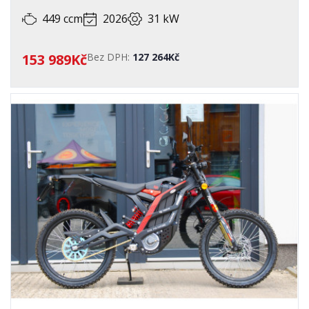
449 ccm
2026
31 kW
153 989Kč
Bez DPH:
127 264Kč