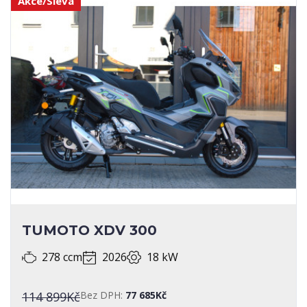
Akce/Sleva
TUMOTO XDV 300
278 ccm
2026
18 kW
114 899Kč
Bez DPH:
77 685Kč