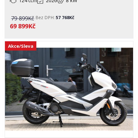
124 ccm
2026
8 kW
79 899Kč
Bez DPH:
57 768Kč
69 899Kč
Akce/Sleva