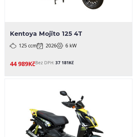
Kentoya Mojito 125 4T
125 ccm
2026
6 kW
44 989Kč
Bez DPH:
37 181Kč