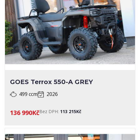
SERVISNÍ KNIHA
SPECIALIZOVANÉ ÚPRAVY
STAV
STK
TECHNICKÝ PRŮKAZ
ZEMĚ PŮVODU
GOES Terrox 550-A GREY
499 ccm
2026
136 990Kč
Bez DPH:
113 215Kč