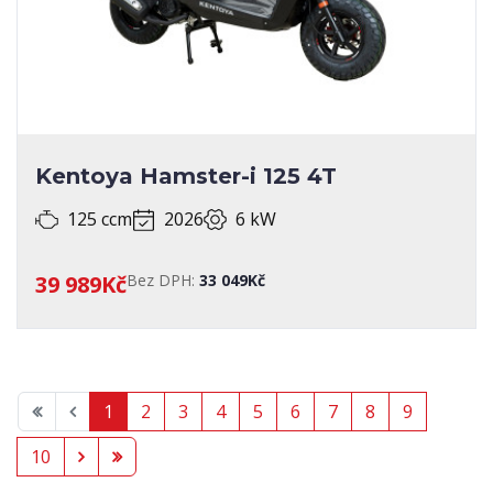
Kentoya Hamster-i 125 4T
125 ccm
2026
6 kW
39 989Kč
Bez DPH:
33 049Kč
1
2
3
4
5
6
7
8
9
10