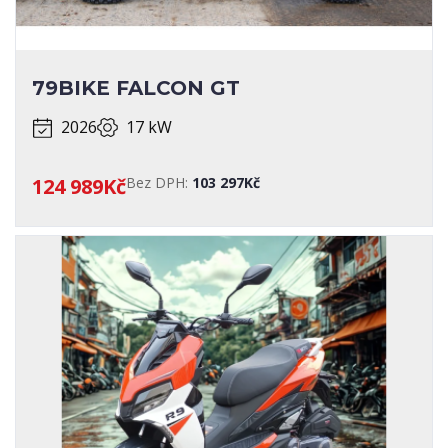
79BIKE FALCON GT
2026
17 kW
124 989Kč
Bez DPH:
103 297Kč