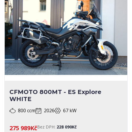
CFMOTO 800MT - ES Explore
WHITE
800 ccm
2026
67 kW
275 989Kč
Bez DPH:
228 090Kč