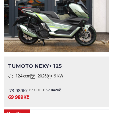
TUMOTO NEXY+ 125
124 ccm
2026
9 kW
73 989Kč
Bez DPH:
57 842Kč
69 989Kč