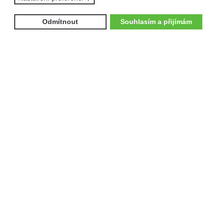
Odmítnout
Souhlasím a přijímám