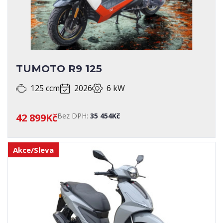
TUMOTO R9 125
125 ccm
2026
6 kW
42 899Kč
Bez DPH:
35 454Kč
Akce/Sleva