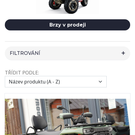
Brzy v prodeji
FILTROVÁNÍ
HLEDAT
TŘÍDIT PODLE:
CENA
VÝROBCI
2
79BIKE
103
CFMOTO
6
GOES
10